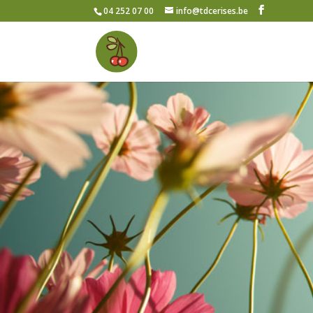
04 252 07 00
info@tdcerises.be