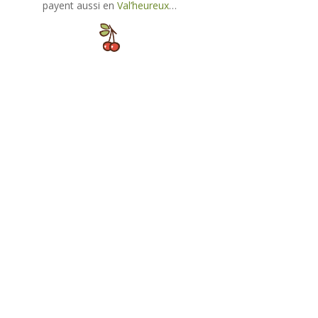
payent aussi en
Val’heureux
…